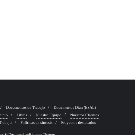
Documentos de Trabajo
Documentos Dian (ESAL)
nicio
Libros
Nuestro Equipo
Nuestros Clientes
 Trabajo
Políticas en síntesis
Proyectos destacados
ss
&
Designed by
Bizberg Themes