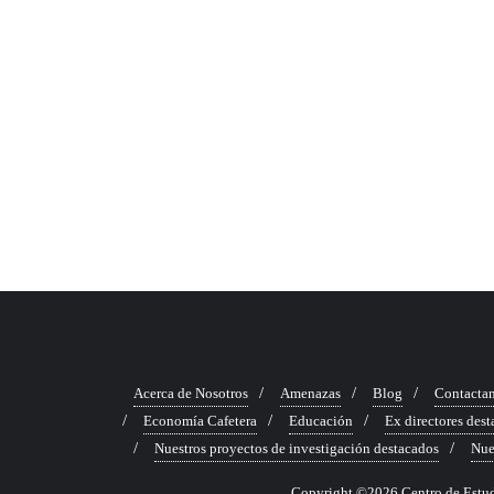
Acerca de Nosotros
Amenazas
Blog
Contacta
Economía Cafetera
Educación
Ex directores des
Nuestros proyectos de investigación destacados
Nue
Copyright ©2026 Centro de Estudio