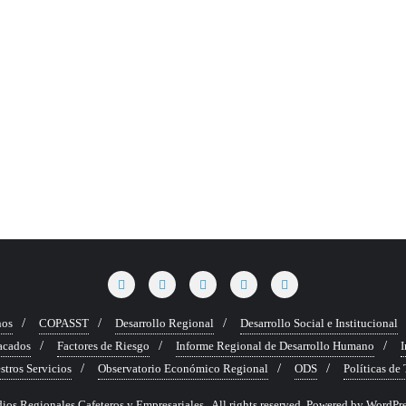
nos
COPASST
Desarrollo Regional
Desarrollo Social e Institucional
tacados
Factores de Riesgo
Informe Regional de Desarrollo Humano
I
stros Servicios
Observatorio Económico Regional
ODS
Políticas de
s Regionales Cafeteros y Empresariales . All rights reserved.
Powered by
WordPre