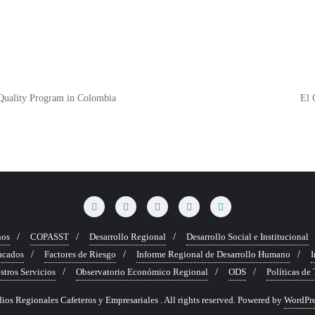
Quality Program in Colombia
El 
nos
COPASST
Desarrollo Regional
Desarrollo Social e Institucional
tacados
Factores de Riesgo
Informe Regional de Desarrollo Humano
I
stros Servicios
Observatorio Económico Regional
ODS
Políticas de
s Regionales Cafeteros y Empresariales . All rights reserved.
Powered by
WordPre