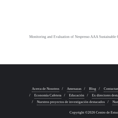
Monitoring and Evaluation of Nespresso AAA Sustainable 
Acerca de Nosotros
Amenazas
Blog
Contacta
Economía Cafetera
Educación
Ex directores des
Nuestros proyectos de investigación destacados
Nue
Copyright ©2026 Centro de Estudio