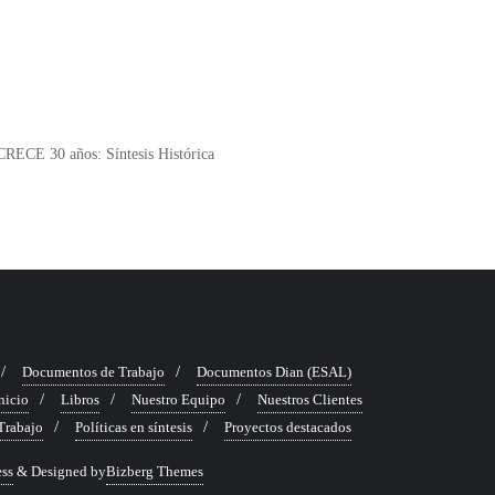
CRECE 30 años: Síntesis Histórica
Documentos de Trabajo
Documentos Dian (ESAL)
nicio
Libros
Nuestro Equipo
Nuestros Clientes
 Trabajo
Políticas en síntesis
Proyectos destacados
ss
&
Designed by
Bizberg Themes