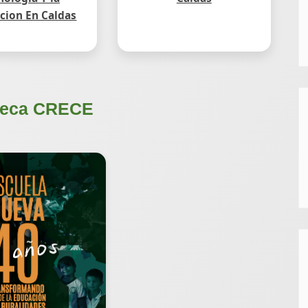
cion En Caldas
oteca CRECE